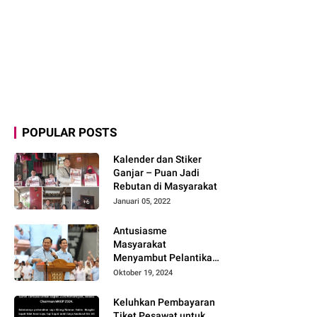
POPULAR POSTS
Kalender dan Stiker
Ganjar – Puan Jadi
Rebutan di Masyarakat
Januari 05, 2022
Antusiasme
Masyarakat
Menyambut Pelantikan
Prabowo-Gibran dan
Oktober 19, 2024
Optimisme
Menyukseskan
Keluhkan Pembayaran
Program Pemerintahan
Tiket Pesawat untuk