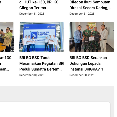
h
di HUT ke-130, BRI KC
Cilegon Ikuti Sambutan
Cilegon Terima
Direksi Secara Daring,
0,
Dukungan dan
Perkuat Komitmen di
December 31, 2025
December 31, 2025
 untuk
Kepercayaan Nasabah
Momentum HUT ke-130
serta Mitra
BRI
ke-130
BRI BO BSD Turut
BRI BO BSD Serahkan
r
Meramaikan Kegiatan BRI
Dukungan kepada
gaan
Peduli Sumatra Bertema
Instansi BRIGKAV 1
da
“Satukan Langkah Untuk
December 30, 2025
December 30, 2025
Sumatra”