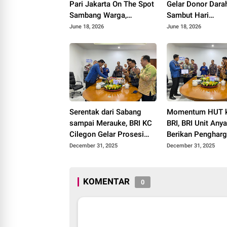
Pari Jakarta On The Spot
Gelar Donor Dara
Sambang Warga,
Sambut Hari
Sosialisasikan Layanan
Bhayangkara ke-8
June 18, 2026
June 18, 2026
Polri 110 dan Ajak Jaga
Wujud Kepedulian
Kamtibmas
Sesama
Serentak dari Sabang
Momentum HUT 
sampai Merauke, BRI KC
BRI, BRI Unit Anya
Cilegon Gelar Prosesi
Berikan Penghar
Potong Tumpeng Sambut
Masa Kerja kepa
December 31, 2025
December 31, 2025
HUT ke-130 BRI
Kepala Unit
KOMENTAR
0