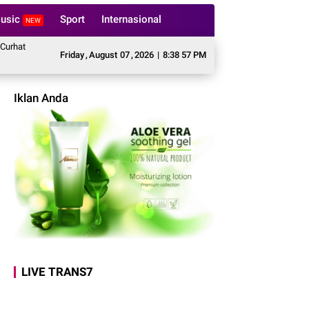
usic
Sport
Internasional
NEW
 The Spot di Pulau Tidung, Ajak Warga Perkuat Kamtibmas
Patroli Malam J
Friday
,
August
07
,
2026
|
8:38 59 PM
Iklan Anda
LIVE TRANS7