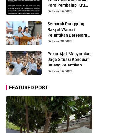
Baru
Para Pembalap, Kru
Tim, dan Artis belum
Oktober 16, 2024
Dilunasi Vendor MXGP
Lombok 2024
Semarak Panggung
Layangkan Surat
Rakyat Warnai
Terbuka
Pelantikan Bersejarah
Prabowo-Gibran
Oktober 20, 2024
Pakar Ajak Masyarakat
Jaga Situasi Kondusif
Jelang Pelantikan
Presiden dan Dukung
Oktober 16, 2024
Program Prabowo-
Gibran
FEATURED POST