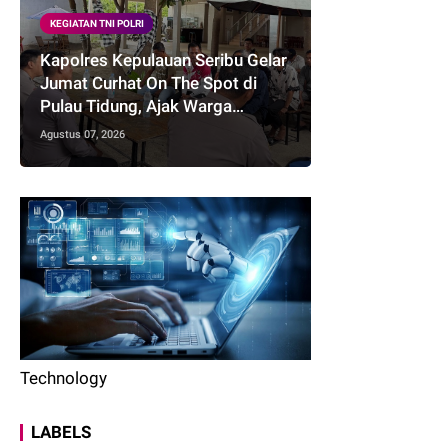
KEGIATAN TNI POLRI
Kapolres Kepulauan Seribu Gelar
Jumat Curhat On The Spot di
Pulau Tidung, Ajak Warga
Perkuat Kamtibmas
Agustus 07, 2026
Technology
LABELS