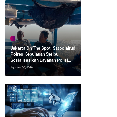
Jakarta On The Spot, Satpolairud
Polres Kepulauan Seribu
Sosialisasikan Layanan Polisi
110 dan Ajak Nelayan Tolak Alat
Agustus 06, 2026
Tangkap Terlarang