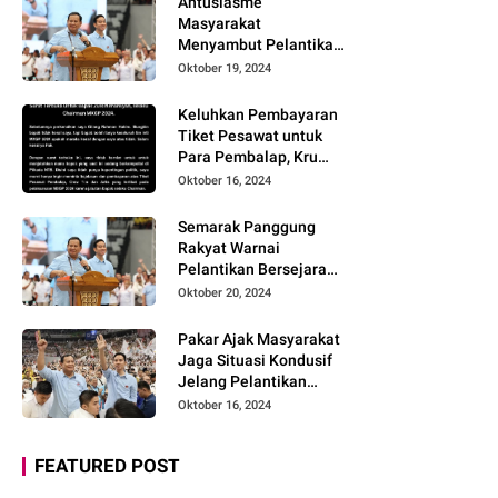
Antusiasme
Masyarakat
Menyambut Pelantikan
Prabowo-Gibran dan
Oktober 19, 2024
Optimisme
Menyukseskan
Keluhkan Pembayaran
Program Pemerintahan
Tiket Pesawat untuk
Baru
Para Pembalap, Kru
Tim, dan Artis belum
Oktober 16, 2024
Dilunasi Vendor MXGP
Lombok 2024
Semarak Panggung
Layangkan Surat
Rakyat Warnai
Terbuka
Pelantikan Bersejarah
Prabowo-Gibran
Oktober 20, 2024
Pakar Ajak Masyarakat
Jaga Situasi Kondusif
Jelang Pelantikan
Presiden dan Dukung
Oktober 16, 2024
Program Prabowo-
Gibran
FEATURED POST