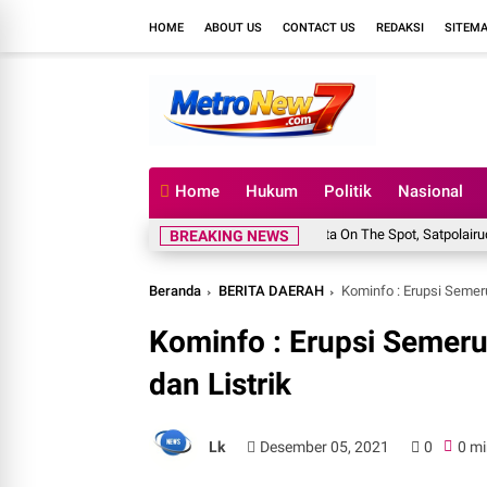
HOME
ABOUT US
CONTACT US
REDAKSI
SITEM
Home
Hukum
Politik
Nasional
Jakarta On The Spot, Satpolairud Polres
BREAKING NEWS
Beranda
BERITA DAERAH
Kominfo : Erupsi Semer
Kominfo : Erupsi Semeru
dan Listrik
Lk
Desember 05, 2021
0
0 mi