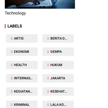
Technology
LABELS
ARTIS
BERITA DAERAH
EKONOMI
GEMPA
HEALTH
HUKUM
INTERNASIONAL
JAKARTA
KEGIATAN TNI POLRI
KESEHATAN
KRIMINAL
LALA KOMALAWATI