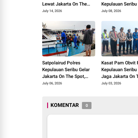
Lewat Jakarta On The
Kepulauan Seribu
Spot, Sosialisasikan
Kemitraan denga
July 14, 2026
July 08, 2026
Layanan Polri 110
Nelayan, Sosialis
Keselamatan Mel
Layanan Polisi 1
Satpolairud Polres
Kasat Pam Obvit 
Kepulauan Seribu Gelar
Kepulauan Seribu
Jakarta On The Spot,
Jaga Jakarta On 
Ajak Nelayan Tingkatkan
Spot di Dermaga 
July 06, 2026
July 03, 2026
Keselamatan Melaut dan
Kelapa-Harapan,
Manfaatkan Layanan
Penumpang Kapa
Polisi 110
Diingatkan Soal
KOMENTAR
0
Keselamatan