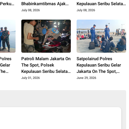
 Perkuat
Bhabinkamtibmas Ajak
Kepulauan Seribu Selatan
n
Warga Manfaatkan
Ajak Warga Manfaatkan
July 08, 2026
July 08, 2026
asikan
Layanan Polri 110
Layanan Polisi 110
aut dan
10
Polres
Patroli Malam Jakarta On
Satpolairud Polres
 Gelar
The Spot, Polsek
Kepulauan Seribu Gelar
The
Kepulauan Seribu Selatan
Jakarta On The Spot,
Pulau
Perkuat Pengamanan
Ajak Wisatawan
July 01, 2026
June 29, 2026
Dermaga dan Edukasi
Utamakan Keselamatan
l
Wisatawan
dan Manfaatkan Layanan
Polisi 110