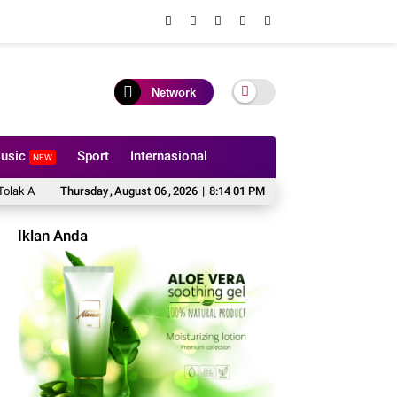
Network
usic
Sport
Internasional
NEW
t Tangkap Terlarang
Thursday
,
August
Jakarta On The Spot di Pulau Tidung, Bhabinkamtibma
06
,
2026
|
8:14 02 PM
Iklan Anda