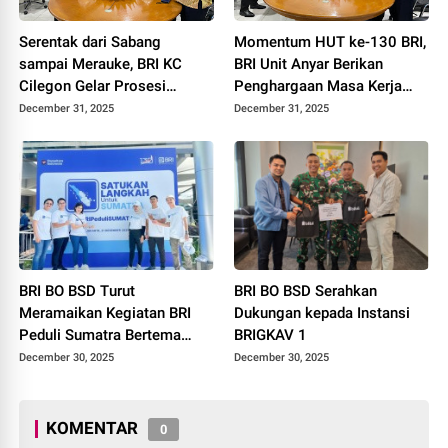
Serentak dari Sabang
Momentum HUT ke-130 BRI,
sampai Merauke, BRI KC
BRI Unit Anyar Berikan
Cilegon Gelar Prosesi
Penghargaan Masa Kerja
Potong Tumpeng Sambut
kepada Kepala Unit
December 31, 2025
December 31, 2025
HUT ke-130 BRI
BRI BO BSD Turut
BRI BO BSD Serahkan
Meramaikan Kegiatan BRI
Dukungan kepada Instansi
Peduli Sumatra Bertema
BRIGKAV 1
“Satukan Langkah Untuk
December 30, 2025
December 30, 2025
Sumatra”
KOMENTAR
0