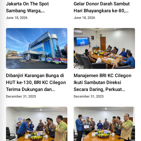
Jakarta On The Spot
Gelar Donor Darah Sambut
Sambang Warga,
Hari Bhayangkara ke-80,
Sosialisasikan Layanan Polri
Wujud Kepedulian untuk
June 18, 2026
June 18, 2026
110 dan Ajak Jaga
Sesama
Kamtibmas
Dibanjiri Karangan Bunga di
Manajemen BRI KC Cilegon
HUT ke-130, BRI KC Cilegon
Ikuti Sambutan Direksi
Terima Dukungan dan
Secara Daring, Perkuat
Kepercayaan Nasabah serta
Komitmen di Momentum
December 31, 2025
December 31, 2025
Mitra
HUT ke-130 BRI