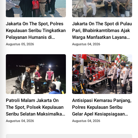
Jakarta On The Spot, Polres
Jakarta On The Spot di Pulau
Kepulauan Seribu Tingkatkan
Pari, Bhabinkamtibmas Ajak
Pelayanan Humanis di
Warga Manfaatkan Layanan
Dermaga dan Ajak
Polri 110
Augustus 05, 2026
Augustus 04, 2026
Masyarakat Manfaatkan
Layanan Polisi 110
Patroli Malam Jakarta On
Antisipasi Kemarau Panjang,
The Spot, Polsek Kepulauan
Polres Kepulauan Seribu
Seribu Selatan Maksimalkan
Gelar Apel Kesiapsiagaan
Sosialisasi Layanan Polisi
Bencana 2026
Augustus 04, 2026
Augustus 04, 2026
110 di Kawasan Dermaga