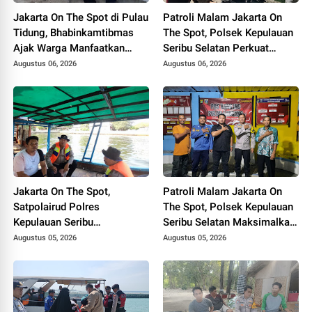
Jakarta On The Spot di Pulau
Patroli Malam Jakarta On
Tidung, Bhabinkamtibmas
The Spot, Polsek Kepulauan
Ajak Warga Manfaatkan
Seribu Selatan Perkuat
Layanan Polri 110
Kedekatan dengan Warga
Augustus 06, 2026
Augustus 06, 2026
Lewat Sosialisasi Layanan
Polisi 110
Jakarta On The Spot,
Patroli Malam Jakarta On
Satpolairud Polres
The Spot, Polsek Kepulauan
Kepulauan Seribu
Seribu Selatan Maksimalkan
Sosialisasikan Layanan
Sosialisasi Layanan Polisi
Augustus 05, 2026
Augustus 05, 2026
Polisi 110 dan Ajak Nelayan
110 di Kawasan Dermaga
Tolak Alat Tangkap
Terlarang