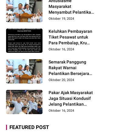
Antusiasme
Masyarakat
Menyambut Pelantikan
Prabowo-Gibran dan
Oktober 19, 2024
Optimisme
Menyukseskan
Keluhkan Pembayaran
Program Pemerintahan
Tiket Pesawat untuk
Baru
Para Pembalap, Kru
Tim, dan Artis belum
Oktober 16, 2024
Dilunasi Vendor MXGP
Lombok 2024
Semarak Panggung
Layangkan Surat
Rakyat Warnai
Terbuka
Pelantikan Bersejarah
Prabowo-Gibran
Oktober 20, 2024
Pakar Ajak Masyarakat
Jaga Situasi Kondusif
Jelang Pelantikan
Presiden dan Dukung
Oktober 16, 2024
Program Prabowo-
Gibran
FEATURED POST