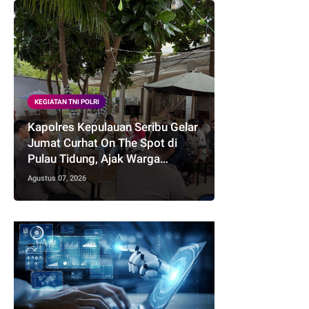
KEGIATAN TNI POLRI
Kapolres Kepulauan Seribu Gelar
Jumat Curhat On The Spot di
Pulau Tidung, Ajak Warga
Perkuat Kamtibmas
Agustus 07, 2026