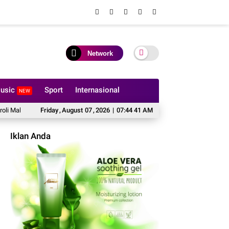
Network
usic
Sport
Internasional
NEW
am Jakarta On The Spot, Polsek Kepulauan Seribu Selatan Edukasi Warga Manfa
Friday
,
August
07
,
2026
|
07:44 42 AM
Iklan Anda