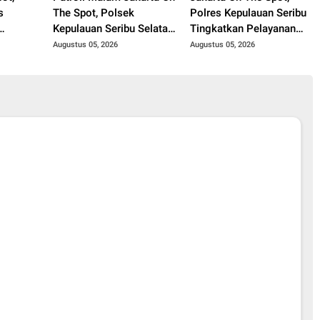
s
The Spot, Polsek
Polres Kepulauan Seribu
Kepulauan Seribu Selatan
Tingkatkan Pelayanan
ayanan
Maksimalkan Sosialisasi
Humanis di Dermaga dan
Augustus 05, 2026
Augustus 05, 2026
ak
Layanan Polisi 110 di
Ajak Masyarakat
t
Kawasan Dermaga
Manfaatkan Layanan
g
Polisi 110