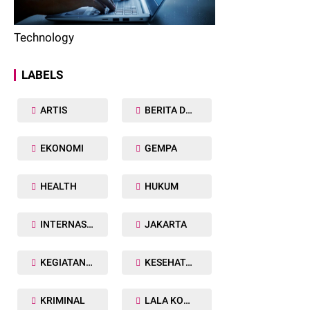
Technology
LABELS
ARTIS
BERITA DAERAH
EKONOMI
GEMPA
HEALTH
HUKUM
INTERNASIONAL
JAKARTA
KEGIATAN TNI POLRI
KESEHATAN
KRIMINAL
LALA KOMALAWATI