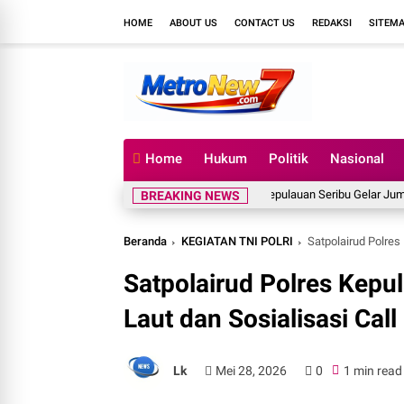
HOME
ABOUT US
CONTACT US
REDAKSI
SITEM
Home
Hukum
Politik
Nasional
Kapolres Kepulauan Seribu Gelar Jumat Curha
BREAKING NEWS
Beranda
KEGIATAN TNI POLRI
Satpolairud Polres 
Satpolairud Polres Kepul
Laut dan Sosialisasi Cal
Lk
Mei 28, 2026
0
1 min read