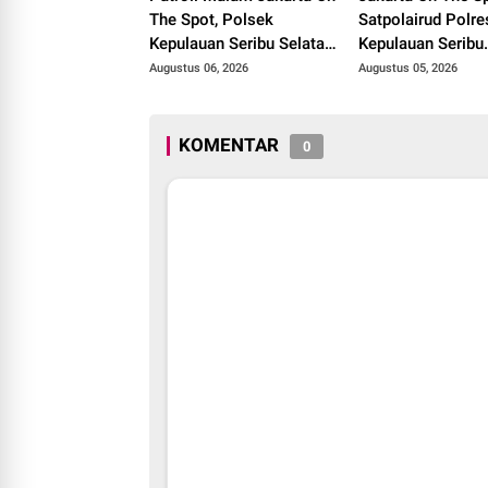
The Spot, Polsek
Satpolairud Polre
Kepulauan Seribu Selatan
Kepulauan Seribu
Perkuat Kedekatan
Sosialisasikan L
Augustus 06, 2026
Augustus 05, 2026
dengan Warga Lewat
Polisi 110 dan Aj
Sosialisasi Layanan
Nelayan Tolak Ala
Polisi 110
Tangkap Terlaran
KOMENTAR
0