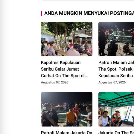
ANDA MUNGKIN MENYUKAI POSTINGA
Kapolres Kepulauan
Patroli Malam Ja
Seribu Gelar Jumat
The Spot, Polsek
Curhat On The Spot di
Kepulauan Seribu
Pulau Tidung, Ajak Warga
Edukasi Warga
Augustus 07, 2026
Augustus 07, 2026
Perkuat Kamtibmas
Manfaatkan Laya
Polisi 110
Patroli Malam Jakarta On
Jakarta On The Sp