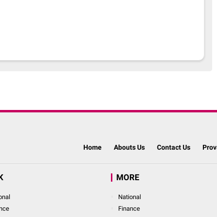
Home
Abouts Us
Contact Us
Prov
K
MORE
onal
National
nce
Finance