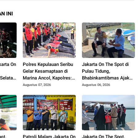
N INI
karta On
Polres Kepulauan Seribu
Jakarta On The Spot di
Gelar Kesamaptaan di
Pulau Tidung,
 Selatan
Marina Ancol, Kapolres:
Bhabinkamtibmas Ajak
Pastikan Anggota Sehat
Warga Manfaatkan
Augustus 07, 2026
Augustus 06, 2026
nan
dan Siap Bertugas
Layanan Polri 110
ot,
Patroli Malam Jakarta On
Jakarta On The Spot,