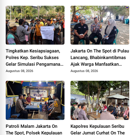
Tingkatkan Kesiapsiagaan,
Jakarta On The Spot di Pulau
Polres Kep. Seribu Sukses
Lancang, Bhabinkamtibmas
Gelar Simulasi Pengamanan
Ajak Warga Manfaatkan
Markas Komando
Layanan Polri 110
Augustus 08, 2026
Augustus 08, 2026
Patroli Malam Jakarta On
Kapolres Kepulauan Seribu
The Spot, Polsek Kepulauan
Gelar Jumat Curhat On The