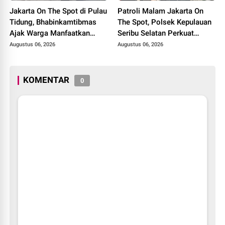
Jakarta On The Spot di Pulau
Patroli Malam Jakarta On
Tidung, Bhabinkamtibmas
The Spot, Polsek Kepulauan
Ajak Warga Manfaatkan
Seribu Selatan Perkuat
Layanan Polri 110
Kedekatan dengan Warga
Augustus 06, 2026
Augustus 06, 2026
Lewat Sosialisasi Layanan
Polisi 110
KOMENTAR
0