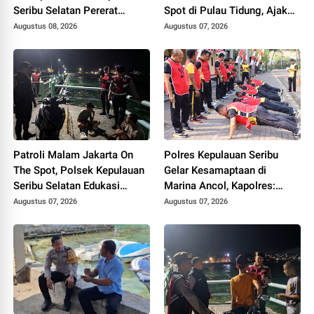
Seribu Selatan Pererat
Spot di Pulau Tidung, Ajak
Kemitraan dengan Warga
Warga Perkuat Kamtibmas
Augustus 08, 2026
Augustus 07, 2026
Lewat Layanan Polisi 110
Patroli Malam Jakarta On
Polres Kepulauan Seribu
The Spot, Polsek Kepulauan
Gelar Kesamaptaan di
Seribu Selatan Edukasi
Marina Ancol, Kapolres:
Warga Manfaatkan Layanan
Pastikan Anggota Sehat dan
Augustus 07, 2026
Augustus 07, 2026
Polisi 110
Siap Bertugas