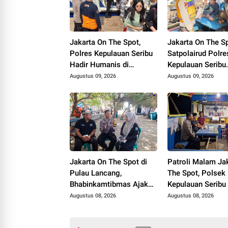
Jakarta On The Spot,
Jakarta On The Sp
Polres Kepulauan Seribu
Satpolairud Polre
Hadir Humanis di
Kepulauan Seribu
Dermaga, Bantu
Sosialisasikan L
Augustus 09, 2026
Augustus 09, 2026
Penumpang dan
Polisi 110 dan Aj
Sosialisasikan Layanan
Nelayan Tolak Ala
Polisi 110
Tangkap Terlaran
Jakarta On The Spot di
Patroli Malam Ja
Pulau Lancang,
The Spot, Polsek
Bhabinkamtibmas Ajak
Kepulauan Seribu
Warga Manfaatkan
Pererat Kemitraa
Augustus 08, 2026
Augustus 08, 2026
Layanan Polri 110
dengan Warga Le
Layanan Polisi 1