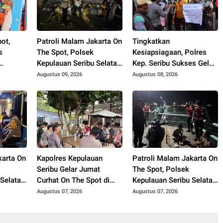
ot,
Patroli Malam Jakarta On
Tingkatkan
s
The Spot, Polsek
Kesiapsiagaan, Polres
Kepulauan Seribu Selatan
Kep. Seribu Sukses Gelar
ayanan
Pastikan Warga Mudah
Simulasi Pengamanan
Augustus 09, 2026
Augustus 08, 2026
ak
Mendapatkan Bantuan
Markas Komando
t
Polisi
g
karta On
Kapolres Kepulauan
Patroli Malam Jakarta On
Seribu Gelar Jumat
The Spot, Polsek
 Selatan
Curhat On The Spot di
Kepulauan Seribu Selatan
n
Pulau Tidung, Ajak Warga
Edukasi Warga
Augustus 07, 2026
Augustus 07, 2026
wat
Perkuat Kamtibmas
Manfaatkan Layanan
10
Polisi 110