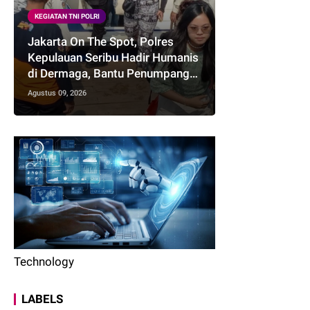
KEGIATAN TNI POLRI
Jakarta On The Spot, Polres
Kepulauan Seribu Hadir Humanis
di Dermaga, Bantu Penumpang
dan Sosialisasikan Layanan
Agustus 09, 2026
Polisi 110
Technology
LABELS