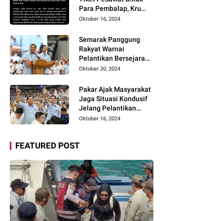
Baru
Para Pembalap, Kru
Tim, dan Artis belum
Oktober 16, 2024
Dilunasi Vendor MXGP
Lombok 2024
Semarak Panggung
Layangkan Surat
Rakyat Warnai
Terbuka
Pelantikan Bersejarah
Prabowo-Gibran
Oktober 20, 2024
Pakar Ajak Masyarakat
Jaga Situasi Kondusif
Jelang Pelantikan
Presiden dan Dukung
Oktober 16, 2024
Program Prabowo-
Gibran
FEATURED POST