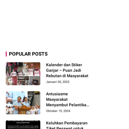
POPULAR POSTS
Kalender dan Stiker
Ganjar – Puan Jadi
Rebutan di Masyarakat
Januari 05, 2022
Antusiasme
Masyarakat
Menyambut Pelantikan
Prabowo-Gibran dan
Oktober 19, 2024
Optimisme
Menyukseskan
Keluhkan Pembayaran
Program Pemerintahan
Tiket Pesawat untuk