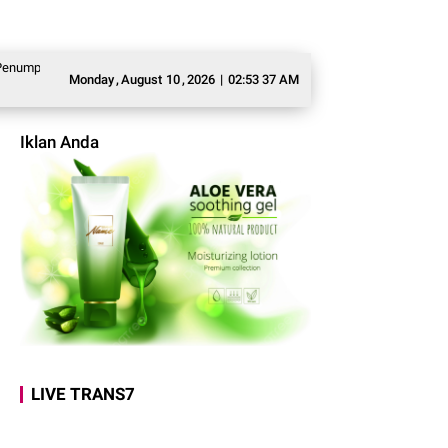
 dan Sosialisasikan Layanan Polisi 110
Jakarta On The Spot, Satpolairud P
Monday
,
August
10
,
2026
|
02:53 38 AM
Iklan Anda
LIVE TRANS7