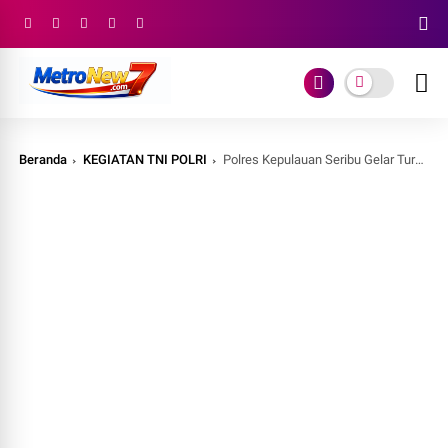
Beranda
KEGIATAN TNI POLRI
Polres Kepulauan Seribu Gelar Turnamen MLBB E-Sports Hari Bhayangkara ke-80, Wadah Generasi Muda Berprestasi