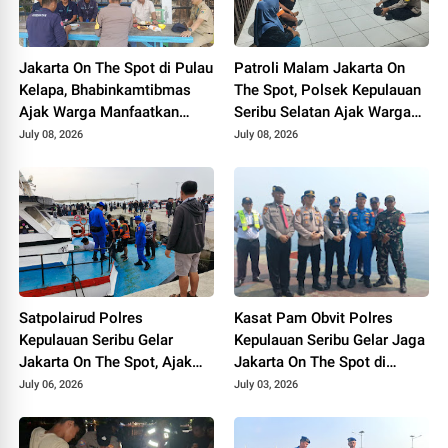
Jakarta On The Spot di Pulau
Patroli Malam Jakarta On
Kelapa, Bhabinkamtibmas
The Spot, Polsek Kepulauan
Ajak Warga Manfaatkan
Seribu Selatan Ajak Warga
Layanan Polri 110
Manfaatkan Layanan Polisi
July 08, 2026
July 08, 2026
110
Satpolairud Polres
Kasat Pam Obvit Polres
Kepulauan Seribu Gelar
Kepulauan Seribu Gelar Jaga
Jakarta On The Spot, Ajak
Jakarta On The Spot di
Nelayan Tingkatkan
Dermaga Pulau Kelapa-
July 06, 2026
July 03, 2026
Keselamatan Melaut dan
Harapan, Penumpang Kapal
Manfaatkan Layanan Polisi
Diingatkan Soal