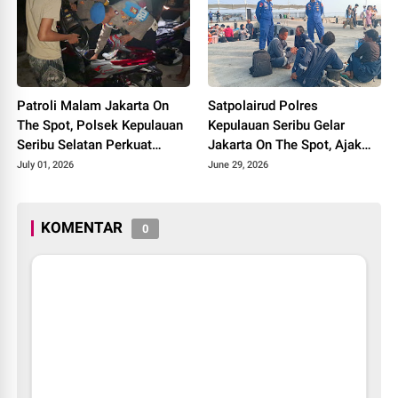
110
Keselamatan
Patroli Malam Jakarta On
Satpolairud Polres
The Spot, Polsek Kepulauan
Kepulauan Seribu Gelar
Seribu Selatan Perkuat
Jakarta On The Spot, Ajak
Pengamanan Dermaga dan
Wisatawan Utamakan
July 01, 2026
June 29, 2026
Edukasi Wisatawan
Keselamatan dan
Manfaatkan Layanan Polisi
110
KOMENTAR
0