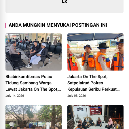
Lk
ANDA MUNGKIN MENYUKAI POSTINGAN INI
Bhabinkamtibmas Pulau
Jakarta On The Spot,
Tidung Sambang Warga
Satpolairud Polres
Lewat Jakarta On The Spot,
Kepulauan Seribu Perkuat
Sosialisasikan Layanan Polri
Kemitraan dengan Nelayan,
July 14, 2026
July 08, 2026
110
Sosialisasikan Keselamatan
Melaut dan Layanan Polisi
110