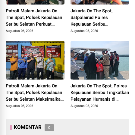
Patroli Malam Jakarta On
Jakarta On The Spot,
The Spot, Polsek Kepulauan
Satpolairud Polres
Seribu Selatan Perkuat
Kepulauan Seribu
Kedekatan dengan Warga
Sosialisasikan Layanan
Augustus 06, 2026
Augustus 05, 2026
Lewat Sosialisasi Layanan
Polisi 110 dan Ajak Nelayan
Polisi 110
Tolak Alat Tangkap
Terlarang
Patroli Malam Jakarta On
Jakarta On The Spot, Polres
The Spot, Polsek Kepulauan
Kepulauan Seribu Tingkatkan
Seribu Selatan Maksimalkan
Pelayanan Humanis di
Sosialisasi Layanan Polisi
Dermaga dan Ajak
Augustus 05, 2026
Augustus 05, 2026
110 di Kawasan Dermaga
Masyarakat Manfaatkan
Layanan Polisi 110
KOMENTAR
0