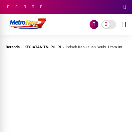
Beranda
KEGIATAN TNI POLRI
Polsek Kepulauan Seribu Utara Intensifkan Jakarta On The Spot, Warga Diajak Aktif Cegah Gangguan Kamtibmas