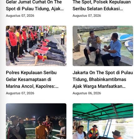
Gelar Jumat Curhat On The
The Spot, Polsek Kepulauan
Spot di Pulau Tidung, Ajak
Seribu Selatan Edukasi
Warga Perkuat Kamtibmas
Warga Manfaatkan Layanan
Augustus 07, 2026
Augustus 07, 2026
Polisi 110
Polres Kepulauan Seribu
Jakarta On The Spot di Pulau
Gelar Kesamaptaan di
Tidung, Bhabinkamtibmas
Marina Ancol, Kapolres:
Ajak Warga Manfaatkan
Pastikan Anggota Sehat dan
Layanan Polri 110
Augustus 07, 2026
Augustus 06, 2026
Siap Bertugas