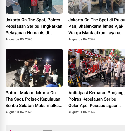
Jakarta On The Spot, Polres
Jakarta On The Spot di Pulau
Kepulauan Seribu Tingkatkan
Pari, Bhabinkamtibmas Ajak
Pelayanan Humanis di
Warga Manfaatkan Layanan
Dermaga dan Ajak
Polri 110
Augustus 05, 2026
Augustus 04, 2026
Masyarakat Manfaatkan
Layanan Polisi 110
Patroli Malam Jakarta On
Antisipasi Kemarau Panjang,
The Spot, Polsek Kepulauan
Polres Kepulauan Seribu
Seribu Selatan Maksimalkan
Gelar Apel Kesiapsiagaan
Sosialisasi Layanan Polisi
Bencana 2026
Augustus 04, 2026
Augustus 04, 2026
110 di Kawasan Dermaga