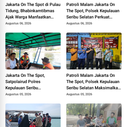
Jakarta On The Spot di Pulau
Patroli Malam Jakarta On
Tidung, Bhabinkamtibmas
The Spot, Polsek Kepulauan
Ajak Warga Manfaatkan
Seribu Selatan Perkuat
Layanan Polri 110
Kedekatan dengan Warga
Augustus 06, 2026
Augustus 06, 2026
Lewat Sosialisasi Layanan
Polisi 110
Jakarta On The Spot,
Patroli Malam Jakarta On
Satpolairud Polres
The Spot, Polsek Kepulauan
Kepulauan Seribu
Seribu Selatan Maksimalkan
Sosialisasikan Layanan
Sosialisasi Layanan Polisi
Augustus 05, 2026
Augustus 05, 2026
Polisi 110 dan Ajak Nelayan
110 di Kawasan Dermaga
Tolak Alat Tangkap
Terlarang